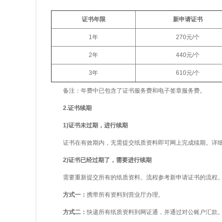
证书年限
新申请证书
1年
270元/个
2年
440元/个
3年
610元/个
备注：年费中已包含了证书服务费和电子签章服务费。
2.证书续期
1)证书未过期，进行续期
证书在有效期内，无需提交纸质资料即可网上完成续期。详细的
2)证书已经过期了，需要进行续期
需要重新提交所有的纸质资料。流程参考新申请证书的流程
方式一：
携带所有资料到营业厅办理。
方式二：
快递所有纸质资料到网证通，并通过对公账户汇款