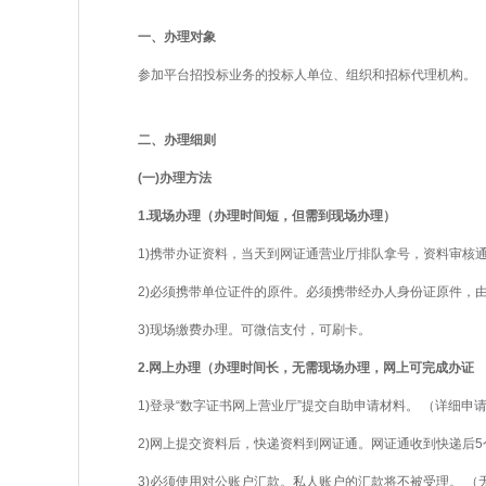
一、办理对象
参加平台招投标业务的投标人单位、组织和招标代理机构。
二、办理细则
(一)办理方法
1.现场办理（办理时间短，但需到现场办理）
1)携带办证资料，当天到网证通营业厅排队拿号，资料审核通
2)必须携带单位证件的原件。必须携带经办人身份证原件，由
3)现场缴费办理。可微信支付，可刷卡。
2.网上办理（办理时间长，无需现场办理，网上可完成办证
1)登录“数字证书网上营业厅”提交自助申请材料。 （详细申
2)网上提交资料后，快递资料到网证通。网证通收到快递后5
3)必须使用对公账户汇款。私人账户的汇款将不被受理。 （