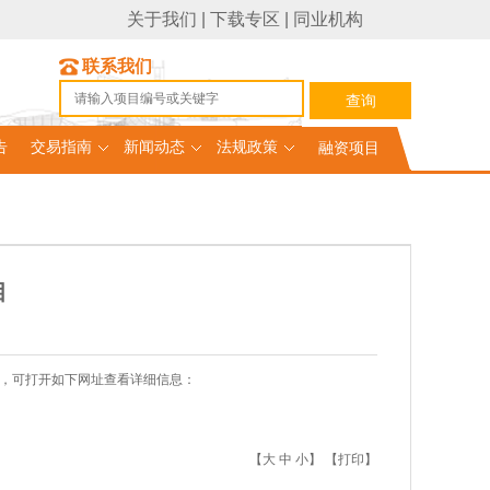
关于我们
|
下载专区
|
同业机构
联系我们
告
交易指南
新闻动态
法规政策
融资项目
目
，可打开如下网址查看详细信息：
【
大
中
小
】 【
打印
】